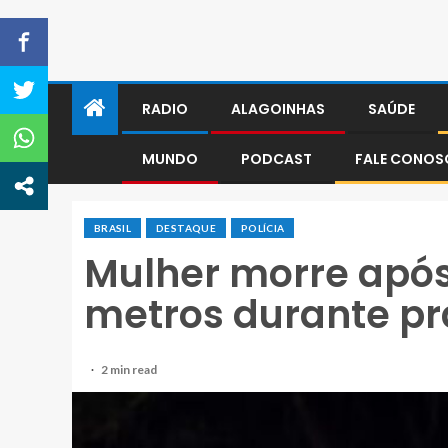
RADIO
ALAGOINHAS
SAÚDE
MUNDO
PODCAST
FALE CONO
BRASIL
DESTAQUE
POLÍCIA
Mulher morre após
metros durante pr
2 min read