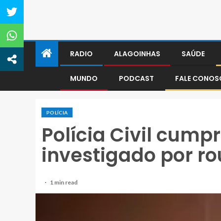
RADIO
ALAGOINHAS
SAÚDE
MUNDO
PODCAST
FALE CONO
POLÍCIA
Polícia Civil cum
investigado por r
1 min read