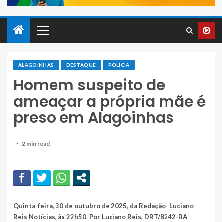
ALAGOINHAS
DESTAQUE
POLÍCIA
Homem suspeito de
ameaçar a própria mãe é
preso em Alagoinhas
2ª Coordenadoria Regional de Polícia do Interior
(Coorpin), em Alagoinhas. Foto: Rafaela Paixão/G1
2 min read
Quinta-feira, 30 de outubro de 2025, da Redação- Luciano
Reis Notícias, às 22h50
.
Por Luciano Reis, DRT/8242-BA