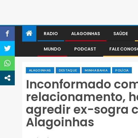
RADIO
ALAGOINHAS
SAÚDE
MUNDO
PODCAST
FALE CONO
ALAGOINHAS
DESTAQUE
MINHA BAHIA
POLÍCIA
Inconformado com
relacionamento, 
agredir ex-sogra
Alagoinhas