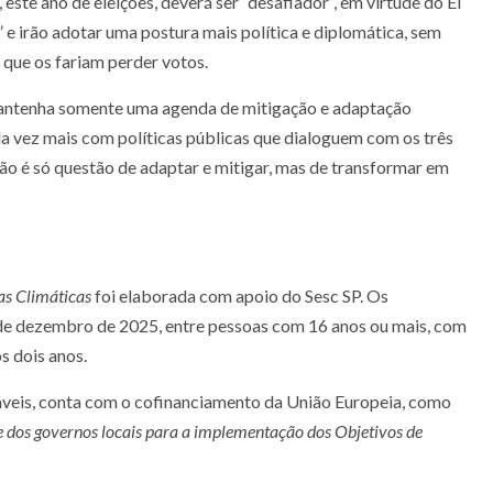
, este ano de eleições, deverá ser “desafiador”, em virtude do El
” e irão adotar uma postura mais política e diplomática, sem
s que os fariam perder votos.
 mantenha somente uma agenda de mitigação e adaptação
ada vez mais com políticas públicas que dialoguem com os três
ão é só questão de adaptar e mitigar, mas de transformar em
as Climáticas
foi elaborada com apoio do Sesc SP. Os
 de dezembro de 2025, entre pessoas com 16 anos ou mais, com
s dois anos.
veis, conta com o cofinanciamento da União Europeia, como
e dos governos locais para a implementação dos Objetivos de