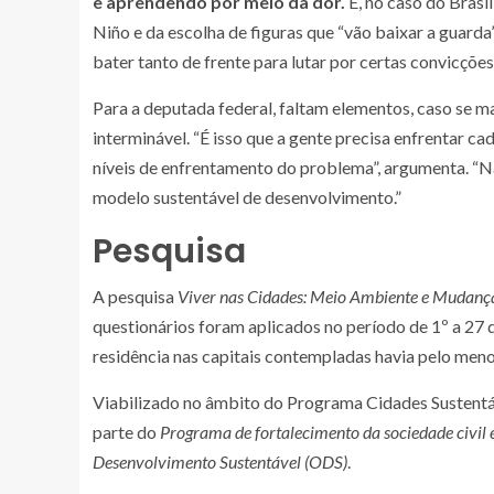
e aprendendo por meio da dor.
E, no caso do Brasil
Niño e da escolha de figuras que “vão baixar a guarda
bater tanto de frente para lutar por certas convicçõe
Para a deputada federal, faltam elementos, caso se
interminável. “É isso que a gente precisa enfrentar c
níveis de enfrentamento do problema”, argumenta. “N
modelo sustentável de desenvolvimento.”
Pesquisa
A pesquisa
Viver nas Cidades: Meio Ambiente e Mudanç
questionários foram aplicados no período de 1º a 27
residência nas capitais contempladas havia pelo meno
Viabilizado no âmbito do Programa Cidades Sustentá
parte do
Programa de fortalecimento da sociedade civil 
Desenvolvimento Sustentável (ODS)
.