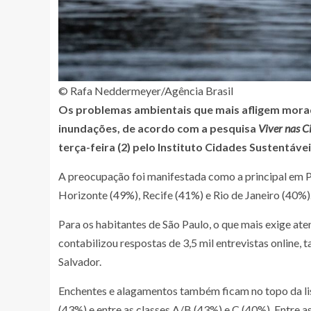
© Rafa Neddermeyer/Agência Brasil
Os problemas ambientais que mais afligem morad
inundações, de acordo com a pesquisa
Viver nas C
terça-feira (2) pelo Instituto Cidades Sustentávei
A preocupação foi manifestada como a principal em P
Horizonte (49%), Recife (41%) e Rio de Janeiro (40%)
Para os habitantes de São Paulo, o que mais exige at
contabilizou respostas de 3,5 mil entrevistas online
Salvador.
Enchentes e alagamentos também ficam no topo da lis
(43%) e entre as classes A/B (43%) e C (40%). Entre 