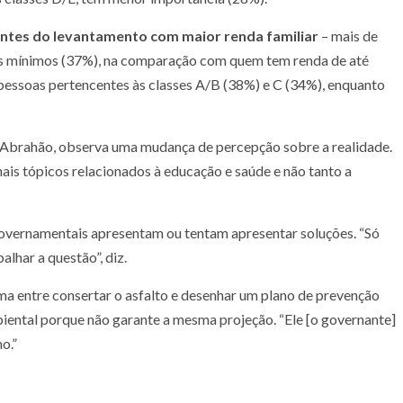
ipantes do levantamento com maior renda familiar
– mais de
rios mínimos (37%), na comparação com quem tem renda de até
 pessoas pertencentes às classes A/B (38%) e C (34%), enquanto
 Abrahão, observa uma mudança de percepção sobre a realidade.
ais tópicos relacionados à educação e saúde e não tanto a
overnamentais apresentam ou tentam apresentar soluções. “Só
alhar a questão”, diz.
ma entre consertar o asfalto e desenhar um plano de prevenção
biental porque não garante a mesma projeção. “Ele [o governante]
no.”