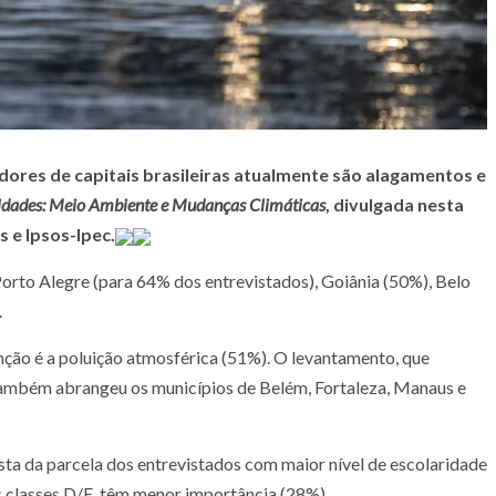
ores de capitais brasileiras atualmente são alagamentos e
idades: Meio Ambiente e Mudanças Climáticas
, divulgada nesta
s e Ipsos-Ipec.
orto Alegre (para 64% dos entrevistados), Goiânia (50%), Belo
.
enção é a poluição atmosférica (51%). O levantamento, que
, também abrangeu os municípios de Belém, Fortaleza, Manaus e
ta da parcela dos entrevistados com maior nível de escolaridade
as classes D/E, têm menor importância (28%).