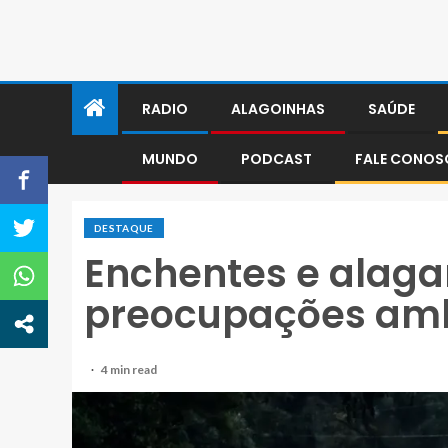
RADIO
ALAGOINHAS
SAÚDE
MUNDO
PODCAST
FALE CONO
DESTAQUE
Enchentes e alag
preocupações amb
4 min read