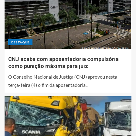
DESTAQUE
CNJ acaba com aposentadoria compulsória
como punição máxima para juiz
O Conselho Nacional de Justiça (CNJ) aprovou nesta
terça-feira (4) o fim da aposentadoria...