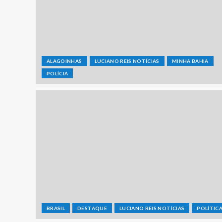
ALAGOINHAS
LUCIANO REIS NOTÍCIAS
MINHA BAHIA
POLÍCIA
BRASIL
DESTAQUE
LUCIANO REIS NOTÍCIAS
POLÍTIC